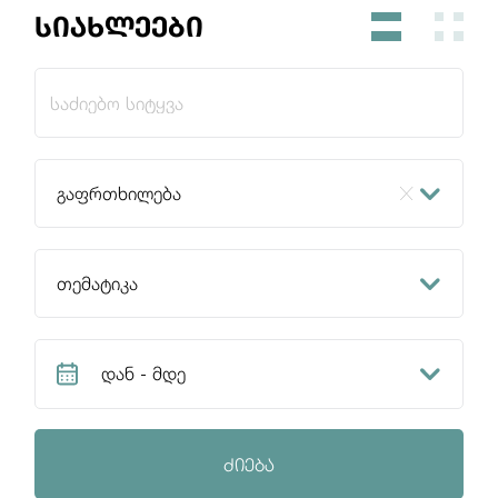
სიახლეები
გაფრთხილება
სიახლე
თემატიკა
პრესრელიზი
წლიური შეხვედრები
გაფრთხილება
დან - მდე
VASPS
აგვისტო 2026
მიკრობანკების ზედამხედველობა
ძიება