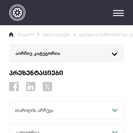
მთავარი
პუბლიკაციები
კვლევითი ნაშრომები და გ
აირჩიე კატეგორია
ანგარიშები
პრეზენტაციები
პოლიტიკის დოკუმენტები
კვლევითი ნაშრომები და გამოცემები
კვლევითი ნაშრომები
თარიღის არჩევა
ჟურნალი "მონეტარული ეკონომიკა"
აგვისტო 2026
პრეზენტაციები
კატეგორია