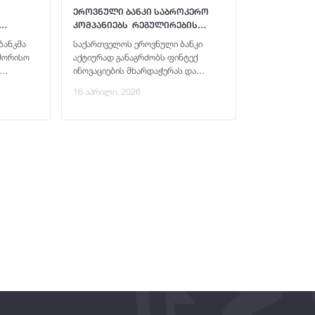
ეროვნული ბანკი საბროკერო
კომპანიებს რეგულირების
ს
ლაბორატორიის ტოკენიზებული
ბანკმა
საქართველოს ეროვნული ბანკი
სო
ბონდების პროექტში
შორისო
აქტიურად განაგრძობს ფინტექ
იარება
მონაწილეობას სთავაზობს
ინოვაციების მხარდაჭერას და
წარადგენს კიდევ ერთ
16 აპრილი, 2026
ნკის
მნიშვნელოვან პროექტს
ური
თანამედროვე, ტექნოლოგიებზე
ლებით ორ
დაფუძნებული ფინანსური
ეკოსისტემის განვითარების