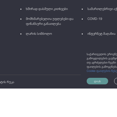
ხშირად დასმული კითხვები
სამართლებრივი აქ
მომხმარებელთა უფლებები და
COVID-19
ფინანსური განათლება
ლარის სიმბოლო
ინტერნეტ მაღაზია
საქართველოს ეროვნულ
გამოცდილების გაუმჯო
თუ აგრძელებთ ჩვენი 
ფაილების გამოყენება
Cookie-ფაილების წეს
დიახ
იტის რუკა