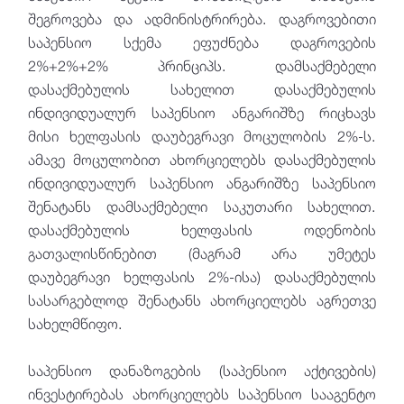
დაგროვებითი საპენსიო სქემა
შეგროვება და ადმინისტრირება. დაგროვებითი
საპენსიო სააგენტოს აქტივების
საპენსიო სქემა ეფუძნება დაგროვების
მმართველი კომპანიები და
2%+2%+2% პრინციპს. დამსაქმებელი
სპეციალიზებული დეპოზიტარები
დასაქმებულის სახელით დასაქმებულის
ინდივიდუალურ საპენსიო ანგარიშზე რიცხავს
საჯარო კომპანიები და საჯარო ფასიანი
ქაღალდები
მისი ხელფასის დაუბეგრავი მოცულობის 2%-ს.
ამავე მოცულობით ახორციელებს დასაქმებულის
მარეგულირებელი ჩარჩო
ინდივიდუალურ საპენსიო ანგარიშზე საპენსიო
ფინანსური და საზედამხედველო
შენატანს დამსაქმებელი საკუთარი სახელით.
ტექნოლოგიები
დასაქმებულის ხელფასის ოდენობის
გათვალისწინებით (მაგრამ არა უმეტეს
AML / CFT ზედამხედველობა
დაუბეგრავი ხელფასის 2%-ისა) დასაქმებულის
სასარგებლოდ შენატანს ახორციელებს აგრეთვე
ვირტუალური აქტივის მომსახურების
სახელმწიფო.
პროვაიდერები (VASPs)
საკრედიტო ბიუროს ზედამხედველობა
საპენსიო დანაზოგების (საპენსიო აქტივების)
ინვესტირებას ახორციელებს საპენსიო სააგენტო