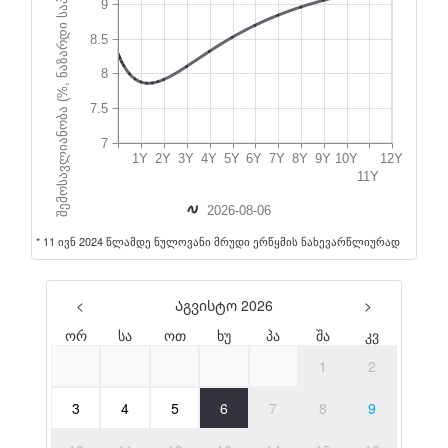
ლარის შემოსვლიანობის მრუდი
სახაზინო ვალდებულებების მრუდი
AAA კორპორატიული მრუდი
BB კორპორატიული მრუდი
ეროვნულ მონაცემთა ერთიანი გვერდი
(NSDP)
სტატისტიკურ მონაცემთა გადასინჯვის
პოლიტიკა
სტატისტიკური ანგარიშგების წარდგენის
წესი
ძირითადი მაკროეკონომიკური
მაჩვენებლები და საერთაშორისო
რეიტინგები