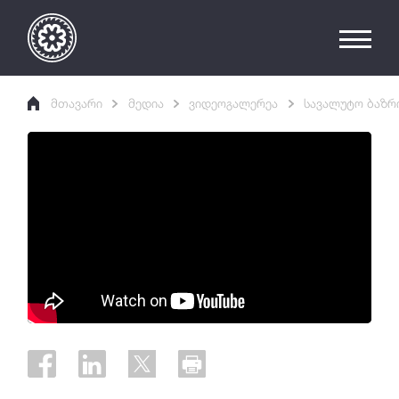
მთავარი
მედია
ვიდეოგალერეა
სავალუტო ბაზრ