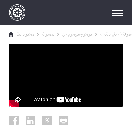
მთავარი
მედია
ვიდეოგალერეა
ლაშა გზირიშვილ