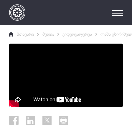
მთავარი
მედია
ვიდეოგალერეა
ლაშა გზირიშვი