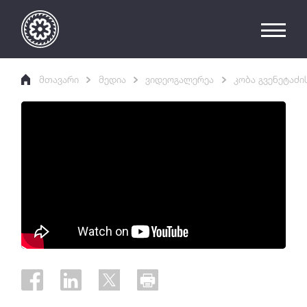
მთავარი
მედია
ვიდეოგალერეა
კობა გვენეტაძი