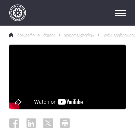
მთავარი
მედია
ვიდეოგალერეა
კობა გვენეტაძი