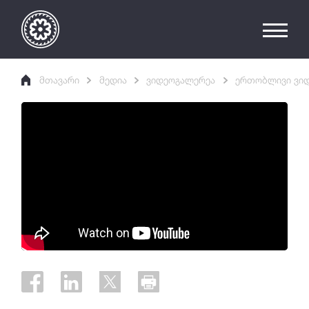
მთავარი
მედია
ვიდეოგალერეა
ერთობლივი ვი