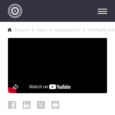
მთავარი
მედია
ვიდეოგალერეა
ეროვნულმა ბანკ