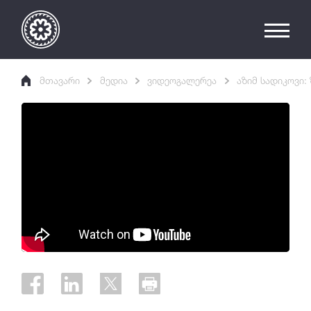
მთავარი
მედია
ვიდეოგალერეა
აზიმ სადიკოვი