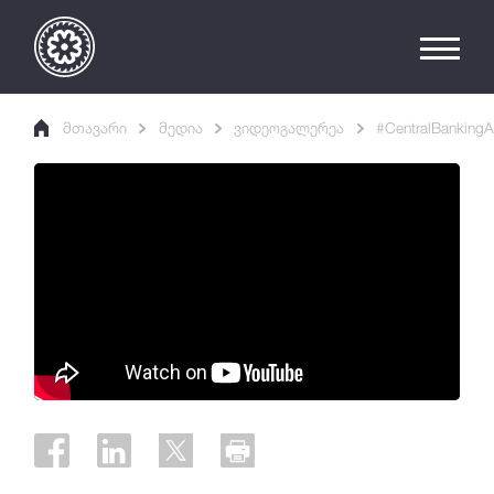
მთავარი
მედია
ვიდეოგალერეა
#CentralBankingA