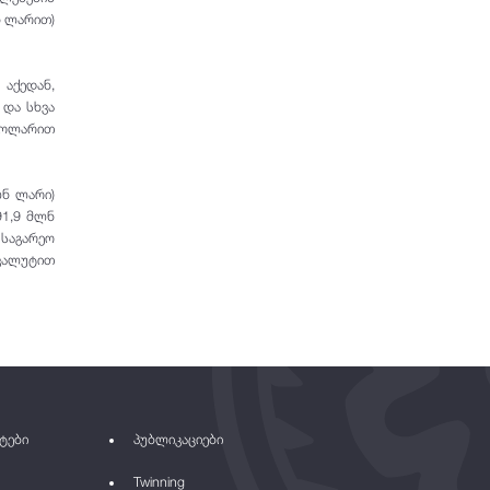
ნ ლარით)
აქედან,
 და სხვა
 დოლარით
ლნ ლარი)
91,9 მლნ
 საგარეო
ვალუტით
ტები
პუბლიკაციები
Twinning