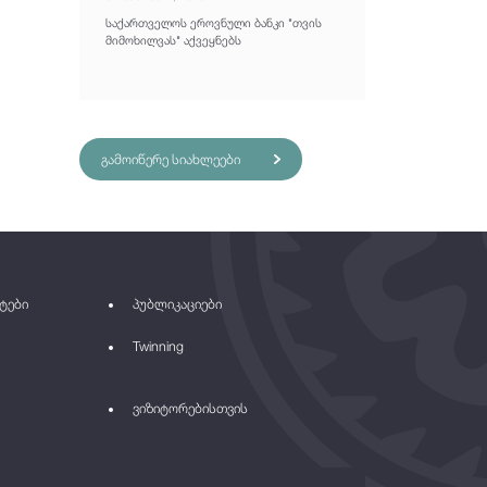
საქართველოს ეროვნული ბანკი "თვის
მიმოხილვას" აქვეყნებს
გამოიწერე სიახლეები
ტები
პუბლიკაციები
Twinning
ვიზიტორებისთვის