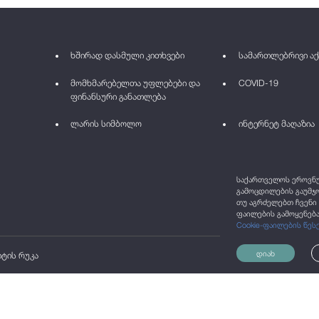
ხშირად დასმული კითხვები
სამართლებრივი აქ
მომხმარებელთა უფლებები და
COVID-19
ფინანსური განათლება
ლარის სიმბოლო
ინტერნეტ მაღაზია
საქართველოს ეროვნულ
გამოცდილების გაუმჯო
თუ აგრძელებთ ჩვენი 
ფაილების გამოყენება
Cookie-ფაილების წეს
დიახ
იტის რუკა