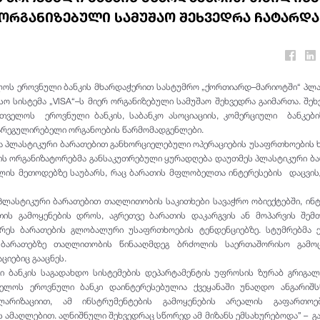
რ ორგანიზებული სამუშაო შეხვედრა ჩატარდა
ელოს ეროვნული ბანკის მხარდაჭერით სასტუმრო „ქორთიარდ–მარიოტში“ პლ
ო სისტემა „VISA“–ს მიერ ორგანიზებული სამუშაო შეხვედრა გაიმართა. შე
ველოს ეროვნული ბანკის, საბანკო ასოციაციის, კომერციული ბანკების
არეგულირებელი ორგანოების წარმომადგენლები.
ა პლასტიკური ბარათებით განხორციელებული ოპერაციების უსაფრთხოების 
ის ორგანიზატორებმა განსაკუთრებული ყურადღება დაუთმეს პლასტიკური ბ
ს მეთოდებზე საუბარს, რაც ბარათის მფლობელთა ინტერესების დაცვისკ
პლასტიკური ბარათებით თაღლითობის საკითხები სავაჭრო ობიექტებში, ინ
თის გამოყენების დროს, აგრეთვე ბარათის დაკარგვის ან მოპარვის შემთ
ბრეს ბარათების გლობალური უსაფრთხოების ტენდენციებზე. სტუმრებმა 
 ბარათებზე თაღლითობის წინააღმდეგ ბრძოლის საერთაშორისო გამო
ციებიც გააცნეს.
 ბანკის საგადახდო სისტემების დეპარტამენტის უფროსის ზურაბ გრიგა
ველოს ეროვნული ბანკი დაინტერესებულია ქვეყანაში უნაღდო ანგარიშს
ულარიზაციით, ამ ინსტრუმენტების გამოყენების არეალის გაფართო
 ამაღლებით. აღნიშნული შეხვედრაც სწორედ ამ მიზანს ემსახურებოდა” – გ