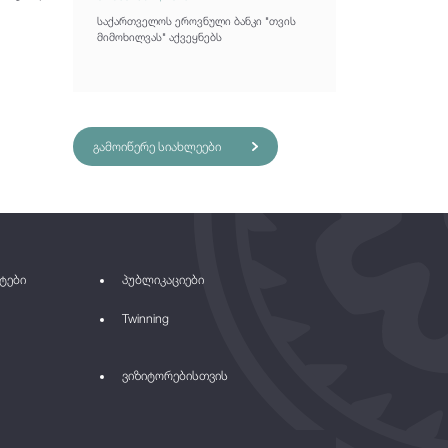
საქართველოს ეროვნული ბანკი "თვის
მიმოხილვას" აქვეყნებს
გამოიწერე სიახლეები
ტები
პუბლიკაციები
Twinning
ვიზიტორებისთვის