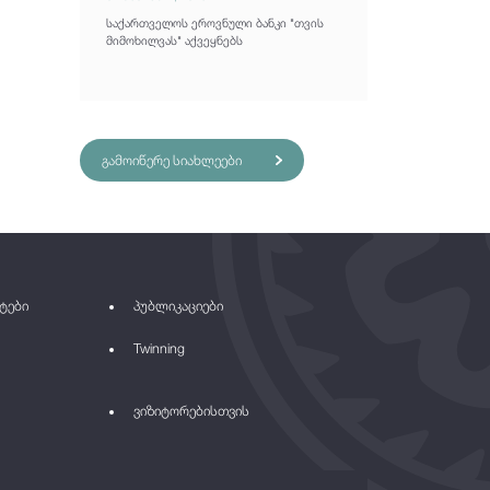
საქართველოს ეროვნული ბანკი "თვის
მიმოხილვას" აქვეყნებს
გამოიწერე სიახლეები
ტები
პუბლიკაციები
Twinning
ვიზიტორებისთვის