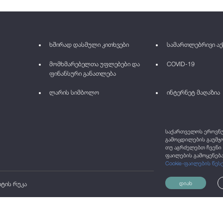
ხშირად დასმული კითხვები
სამართლებრივი აქ
მომხმარებელთა უფლებები და
COVID-19
ფინანსური განათლება
ლარის სიმბოლო
ინტერნეტ მაღაზია
საქართველოს ეროვნულ
გამოცდილების გაუმჯო
თუ აგრძელებთ ჩვენი 
ფაილების გამოყენება
Cookie-ფაილების წეს
დიახ
იტის რუკა