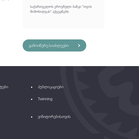
საქართველოს ეროვნული ბანკი "თვის
მიმოხილვას" აქვეყნებს
გამოიწერე სიახლეები
ტები
პუბლიკაციები
Twinning
ვიზიტორებისთვის