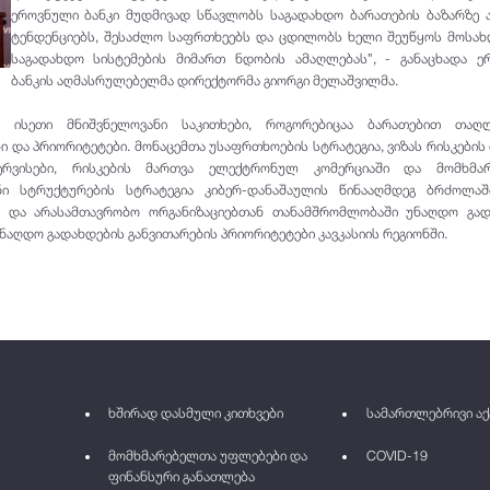
ეროვნული ბანკი მუდმივად სწავლობს საგადახდო ბარათების ბაზარზე 
ტენდენციებს, შესაძლო საფრთხეებს და ცდილობს ხელი შეუწყოს მოსახ
საგადახდო სისტემების მიმართ ნდობის ამაღლებას”, - განაცხადა ე
ბანკის აღმასრულებელმა დირექტორმა გიორგი მელაშვილმა.
ეს ისეთი მნიშვნელოვანი საკითხები, როგორებიცაა ბარათებით თაღ
 და პრიორიტეტები. მონაცემთა უსაფრთხოების სტრატეგია, ვიზას რისკების
ერვისები, რისკების მართვა ელექტრონულ კომერციაში და მომხმა
ნი სტრუქტურების სტრატეგია კიბერ-დანაშაულის წინააღმდეგ ბრძოლაში
ო და არასამთავრობო ორგანიზაციებთან თანამშრომლობაში უნაღდო გად
ნაღდო გადახდების განვითარების პრიორიტეტები კავკასიის რეგიონში.
ხშირად დასმული კითხვები
სამართლებრივი აქ
მომხმარებელთა უფლებები და
COVID-19
ფინანსური განათლება