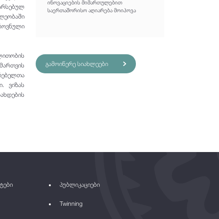
ინოვაციების მიმართულებით
არსებულ
საერთაშორისო აღიარება მოიპოვა
ლეობაში
როვნული
ლითობის
გამოიწერე სიახლეები
 მართვის
რებელთა
. ვიზას
ახდების
ტები
პუბლიკაციები
Twinning