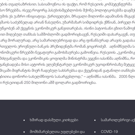
გების თვალსაზრისით. სასიამოვნოა ის ფაქტი, რომ რუსეთის კომპეტენტურმა
ნსო წრეებმა, ისევე როგორც პასუხისმგებლობის მქონე პოლიტიკოსებმა დაგმე
მის ეს უაზრო ინიციატივა. ქართველები, მრავალი მილიონი ადამიანის მსგავ
შაოს საძებნელად არიან წასულნი, უზარმაზარ სიმდიდრეს ქმნიან, პირველ რი
წყობენ ამ ქვეყნის ეკონომიკურ განვითარებას. ისინი პატიოსანი გზით ნაშოვ
ხით მიღებულ თანხას სამშობლოში გადმორიცხავენ, რუსეთში დახარჯავენ, თუ
ნ, არც მორალურად, არც სამართლებრივად და არც ფინანსურად არავის გადასა
აქართველოს ეროვნული ბანკის პრეზიდენტმა რომან გოცირიძემ. აღნიშნულმა ს
ნომიკური წრეებში ნეგატიური გამოხმაურება გამოიწვია. რუსეთის „ეკონომიკ
ძღვანელმა და ეკონომიკის ყოფილმა მინისტრმა ევგენი იასინმა აღნიშნა, რ
ს განცხადება მისი ავტორის ელემენტარულ ეკონომიკურ უცოდინრობაზე მეტყვ
მიკაში მიგრანტის მიერ ჩადებულ სახსრებსა და ქვეყნიდან გატანილი თანხებ
ბითია დონორი-სახელმწიფოს სასარგებლოდ,“ – აღნიშნა იასინმა. 2005 წლ
ი რუსეთიდან 250 მილიონი აშშ დოლარი გადმოირიცხა.
ხშირად დასმული კითხვები
სამართლებრივი აქ
მომხმარებელთა უფლებები და
COVID-19