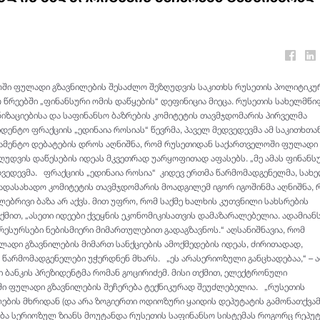
ში ფულადი გზავნილების შესაძლო შეზღუდვის საკითხს რუსეთის პოლიტიკუ
 წრეებში „ფინანსური ომის დაწყების“ დეფინიცია მიეცა. რუსეთის სახელმწ
იზაციებისა და საფინანსო ბაზრების კომიტეტის თავმჯდომარის პირველმა
დენტო ფრაქციის „ედინაია როსიას“ წევრმა, პაველ მედვედევმა ამ საკითხთა
ამენტო დებატების დროს აღნიშნა, რომ რუსეთიდან საქართველოში ფულადი
ზღუდვის დაწესების იდეას მკვეთრად უარყოფითად აფასებს. „მე ამას ფინანს
ედვედევმა. ფრაქციის „ედინაია როსია“ კიდევ ერთმა წარმომადგენელმა, სა
გადასახადო კომიტეტის თავმჯდომარის მოადგილემ იგორ იგოშინმა აღნიშნა, 
ებრივი ბაზა არ აქვს. მით უფრო, რომ საქმე ხალხის კუთვნილი სახსრების
 თქმით, „ასეთი იდეები ქვეყნის ეკონომიკისათვის დამაზარალებელია. ადამია
რესურსები ნებისმიერი მიმართულებით გადაგზავნოს.“ აღსანიშნავია, რომ
ადი გზავნილების მიმართ სანქციების ამოქმედების იდეას, ძირითადად,
 წარმომადგენელები უჭერდნენ მხარს. „ეს არასერიოზული განცხადებაა,“ – 
ბანკის პრეზიდენტმა რომან გოცირიძემ. მისი თქმით, ელექტრონული
ში ფულადი გზავნილების შეჩერება ტექნიკურად შეუძლებელია. „რუსეთის
ის მხრიდან (და არა ზოგიერთი ოდიოზური ყაიდის დეპუტატის გამონათქვამ
ება სერიოზულ ზიანს მოუტანდა რუსეთის საფინანსო სისტემას როგორც რეპუტ