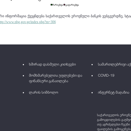
ური ინფორმაცია ქვეყნდება
საქართველოს ეროვნული ბანკის ვებგვერდზე, სტა
ttp://www.nbg.gov.ge/index.php?m=306
ხშირად დასმული კითხვები
სამართლებრივი აქ
მომხმარებელთა უფლებები და
COVID-19
ფინანსური განათლება
ლარის სიმბოლო
ინტერნეტ მაღაზია
საქართველოს ეროვნულ
გამოცდილების გაუმჯო
თუ აგრძელებთ ჩვენი 
ფაილების გამოყენება