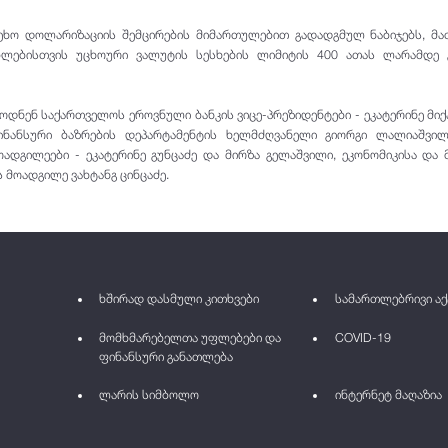
ეეხო დოლარიზაციის შემცირების მიმართულებით გადადგმულ ნაბიჯებს, მ
ებლებისთვის უცხოური ვალუტის სესხების ლიმიტის 400 ათას ლარამდე 
ბოდნენ საქართველოს ეროვნული ბანკის ვიცე-პრეზიდენტები - ეკატერინე მიქ
ინანსური ბაზრების დეპარტამენტის ხელმძღვანელი გიორგი ლალიაშვილი
ადგილეები - ეკატერინე გუნცაძე და მირზა გელაშვილი, ეკონომიკისა და
 მოადგილე ვახტანგ ცინცაძე.
ხშირად დასმული კითხვები
სამართლებრივი აქ
მომხმარებელთა უფლებები და
COVID-19
ფინანსური განათლება
ლარის სიმბოლო
ინტერნეტ მაღაზია