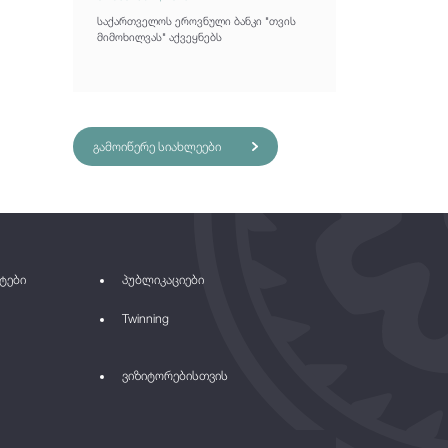
საქართველოს ეროვნული ბანკი "თვის
მიმოხილვას" აქვეყნებს
გამოიწერე სიახლეები
ტები
პუბლიკაციები
Twinning
ვიზიტორებისთვის