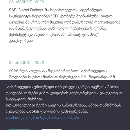
08 აგვისტო, 2026
S&P Global Ratings-მა საქართველოს სუვერენული
საკრედიტო რეიტინგი "BB" დონეზე შეინარჩუნა, ხოლო
ძლიერი მაკროეკონომიკური ფუნდამენტური ფაქტორებისა
და მნიშვნელოვნად გაზრდილი რეზერვების ფონზე,
პერსპექტივა „სტაბილურიდან“ „პოზიტიურამდე“
გააუმჯობესა
07 აგვისტო, 2026
2026 წლის ივლისის მდგომარეობით საქართველოს
მთლიანი საერთაშორისო რეზერვები 7.5 მილიარდ აშშ
დოლარს აჭარბებს
საქართველოს ეროვნული ბანკის ვებგვერდი იყენებს Cookie
ფაილებს თქვენი გამოცდილების გაუმჯობესების, და უკეთესი
ნავიგაციის მიზნით.
05 აგვისტო, 2026
თუ აგრძელებთ ჩვენი საიტის გამოყენებას, ამით თანხმობას
აცხადებთ Cookie ფაილების გამოყენებაზე.
სებ-ის ინტერაქტიულ სტატისტიკას საერთაშორისო
Cookie-ფაილების წესები და პირობები
ბაზრებზე გამოშვებული კორპორაციული ობლიგაციების
რეპორტი დაემატა