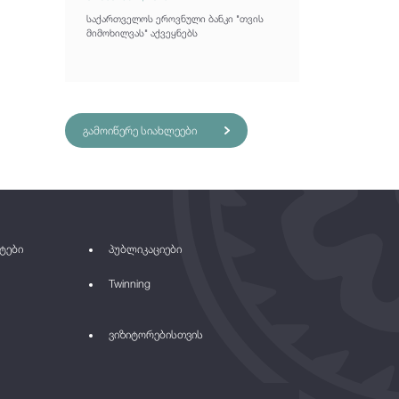
საქართველოს ეროვნული ბანკი "თვის
მიმოხილვას" აქვეყნებს
გამოიწერე სიახლეები
ტები
პუბლიკაციები
Twinning
ვიზიტორებისთვის