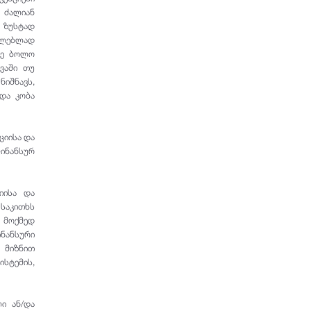
, ძალიან
ს ზუსტად
ილებლად
მე ბოლო
ევაში თუ
ნიშნავს,
ადა კობა
ციისა და
ინანსურ
იისა და
 საკითხს
 მოქმედ
ინანსური
ს მიზნით
სტემის,
ი ან/და