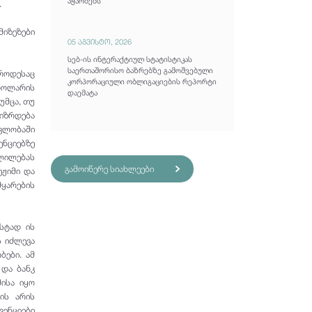
აჭარბებს
.
მიზეზები
05 აგვისტო, 2026
სებ-ის ინტერაქტიულ სტატისტიკას
საერთაშორისო ბაზრებზე გამოშვებული
 როდესაც
კორპორაციული ობლიგაციების რეპორტი
 დოლარის
დაემატა
უმცა, თუ
 იზრდება
ვლობაში
ნციებზე
ვლილებას
გამოიწერე სიახლეები
ეჟიმი და
მყარების
უსტად ის
ს იძლევა
ბები. ამ
 და ბანკ
მისა იყო
ის არის
ვენციები