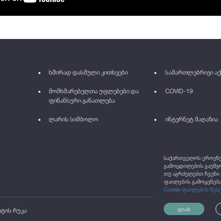
ხშირად დასმული კითხვები
სამართლებრივი აქ
მომხმარებელთა უფლებები და
COVID-19
ფინანსური განათლება
ლარის სიმბოლო
ინტერნეტ მაღაზია
საქართველოს ეროვნულ
გამოცდილების გაუმჯო
თუ აგრძელებთ ჩვენი 
ფაილების გამოყენება
Cookie-ფაილების წეს
დიახ
იტის რუკა