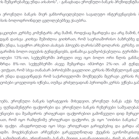
ს შემცირებაზეც უნდა აისახოს", - განაცხადა ეროვნული ბანკის პრეზიდენტმა
ას ეროვნული ბანკის მიერ განხორციელებული სავალუტო ინტერვენციების 
ურსის ბოლოდროინდელ ცვლილებებზეც ესაუბრა.
 ვაკეთებთ კურსზე კომენტარს არც მაშინ, როდესაც მყარდება და არც მაშინ,
ადგან დაისვა კითხვა შემიძლია გითხრათ, რომ საერთაშორისო ბაზრებზე
მა უნდა, სავაჭრო არხებით ასახვას ჰპოვებს ლარის/აშშ დოლარის კურსზე. თ
ნგარიშის ბოლო თვეების ტენდენციებს, დინამიკა გაუმჯობესებულია. ტურიზმი
ნილები 13%-ით, სექტემბერში პირველი თვე იყო ბოლო ორი წლის განმა
ზრდა 8%-ით. სექტემბერში ასევე შემცირდა იმპორტი 2%-ით. ამ ტენდე
ვთქვათ, რომ სხვა თანაბარ პირობებში გაცვლითი კურსის მნიშვნელოვან ც
არ უნდა დაგვავიწყდეს რომ საქართველოში მოქმედებს მცურავი კურსის რ
ეობები ყოველთვის იქნება, თუმცა გრძელვადიან პერიოდში კურსს ექნება გა
ციებს, ეროვნული ბანკის სტრატეგიის მიხედვით, ეროვნულ ბანკს აქვს ზ
აც ფუნდამენტური ფაქტორები და ეროვნული ბანკის რეზერვები საშუალება
ენციები და შეამციროს ერთჯერადი ფაქტორებით გამოწვეული დიდ მერყეო
ბათ, რომ იყო რამდენიმე ერთჯერადი ფაქტორი, ეს იყო "თიბისი ბანკისა"
ბის ფაქტი. ამავდროულად იყო სხვა ერთჯერადი გარიგებებიც და გარდა ა
დმი. მოგეხსენებათ არჩევნები გარკვეულწილად ქვეყნის ეკონომიკისთვ
ნ გამომდინარე, ეროვნულმა ბანკმა მიიღო გადაწყვეტილება, რომ ეს ინტერ