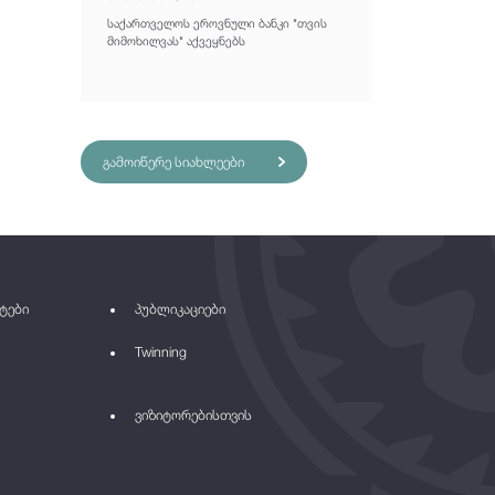
საქართველოს ეროვნული ბანკი "თვის
მიმოხილვას" აქვეყნებს
გამოიწერე სიახლეები
ტები
პუბლიკაციები
Twinning
ვიზიტორებისთვის