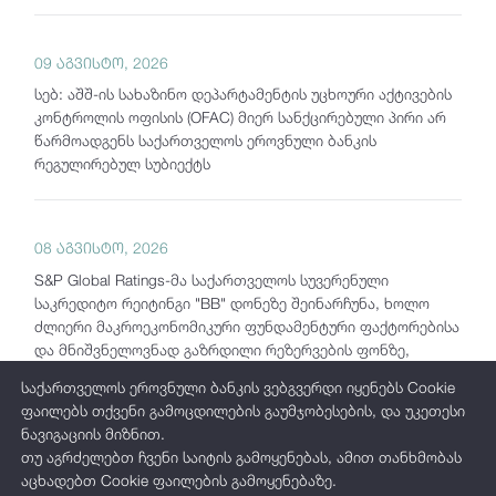
09 აგვისტო, 2026
სებ: აშშ-ის სახაზინო დეპარტამენტის უცხოური აქტივების
კონტროლის ოფისის (OFAC) მიერ სანქცირებული პირი არ
წარმოადგენს საქართველოს ეროვნული ბანკის
რეგულირებულ სუბიექტს
08 აგვისტო, 2026
S&P Global Ratings-მა საქართველოს სუვერენული
საკრედიტო რეიტინგი "BB" დონეზე შეინარჩუნა, ხოლო
ძლიერი მაკროეკონომიკური ფუნდამენტური ფაქტორებისა
და მნიშვნელოვნად გაზრდილი რეზერვების ფონზე,
პერსპექტივა „სტაბილურიდან“ „პოზიტიურამდე“
საქართველოს ეროვნული ბანკის ვებგვერდი იყენებს Cookie
გააუმჯობესა
ფაილებს თქვენი გამოცდილების გაუმჯობესების, და უკეთესი
ნავიგაციის მიზნით.
თუ აგრძელებთ ჩვენი საიტის გამოყენებას, ამით თანხმობას
03 აგვისტო, 2026
აცხადებთ Cookie ფაილების გამოყენებაზე.