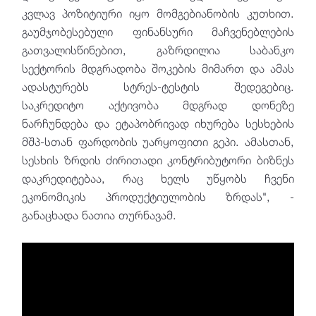
კვლავ პოზიტიური იყო მომგებიანობის კუთხით.
გაუმჯობესებული ფინანსური მაჩვენებლების
გათვალისწინებით, გაზრდილია საბანკო
სექტორის მდგრადობა შოკების მიმართ და ამას
ადასტურებს სტრეს-ტესტის შედეგებიც.
საკრედიტო აქტივობა მდგრად დონეზე
ნარჩუნდება და ეტაპობრივად იხურება სესხების
მშპ-სთან ფარდობის უარყოფითი გეპი. ამასთან,
სესხის ზრდის ძირითადი კონტრიბუტორი ბიზნეს
დაკრედიტებაა, რაც ხელს უწყობს ჩვენი
ეკონომიკის პროდუქტიულობის ზრდას", -
განაცხადა ნათია თურნავამ.