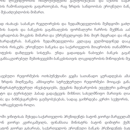
რის ლიკვიდურობის ინსტრუმენტების გაუმჯობესებას და სესხის საგა
ების ჩამონათვალის გაფართოებას, რაც ზრდის სანდოობას ეროვნული ბან
 შესაძლებლობის მიმართ.
ნად ისახავს საბანკო რეგულირების და ზედამხედველობის შემდგომი გაძლ
ბის ბადის და ბანკების გაჯანსაღების ფორმალური ჩარჩოს შექმნას აა
დგრადობას შოკების მიმართ და უზრუნველყოფს მის მიერ მდგრადი და ინ
ხარდაჭერას. ბანკების ზედამხედველობა კვლავაც გულმოდგინედ დააკ
ობის რისკებს. ეროვნული ბანკისა და საქართველოს მთავრობის თანამშ
იტების დაზღვევის სისტემა. უნდა გადაიდგას ნაბიჯები ბანკის გაჯან
ანსაკუთრებულ შემთხვევებში ბანკებისთვის ლიკვიდურობის მიწოდების მე
შავებული რეფორმების ოთხპუნქტიანი გეგმა სათანადო ყურადღებას ამა
 ზრდის მიღწევაზე. ამბიციური სტრუქტურული რეფორმები მოიცავს გან
 ინფრასტრუქტურულ ინვესტიციებს, ქვეყნის მდებარეობის ეფექტური გამოყე
ტო და ტურისტულ ჰაბად გადაქცევის მიზნით; სახელმწიფო მართვის ღია
ს; და ბიზნესგარემოს გაუმჯობესებას, სადაც გაიზრდება კერძო სექტორის
მოძრავებელის როლი.
ოში ვიზიტისას შეხვდა საქართველოს პრეზიდენტს ბატონ გიორგი მარგველა
ტონ გიორგი კვირიკაშვილს, ფინანსთა მინისტრს ბატონ დიმიტრი ქუმს
ბატონ გიორგი გახარიას, საქართველოს ეროვნული ბანკის პრეზიდენტს ბა