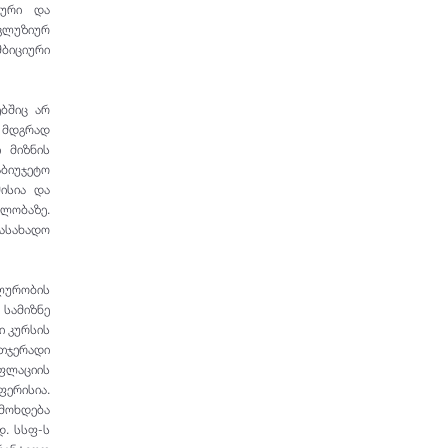
კური და
ნკლუზიურ
ბიციური
ბშიც არ
ა მდგრად
 მიზნის
ბიუჯეტო
ისია და
ლობაზე.
დასახადო
ლურობის
სამიზნე
ი კურსის
რთჯერადი
ნფლაციის
ერისია.
მოხდება
დ. სსფ-ს