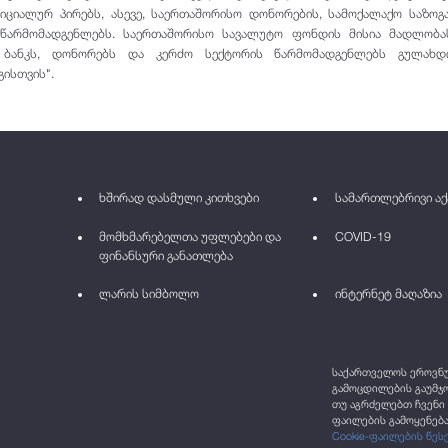
ფიციალურ პირებს, ასევე, საერთაშორისო დონორების, სამოქალაქო საზოგ
ს წარმომადგენლებს. საერთაშორისო სავალუტო ფონდის მისია მადლობა
 ბანკს, დონორებს და კერძო სექტორის წარმომადგენლებს გულახ
ისთვის".
ხშირად დასმული კითხვები
სამართლებრივი აქ
მომხმარებელთა უფლებები და
COVID-19
ფინანსური განათლება
ლარის სიმბოლო
ინტერნეტ მაღაზია
საქართველოს ეროვნულ
გამოცდილების გაუმჯო
თუ აგრძელებთ ჩვენი 
ფაილების გამოყენება
Cookie-ფაილების წეს