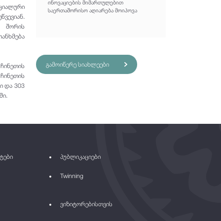
ინოვაციების მიმართულებით
ციალური
საერთაშორისო აღიარება მოიპოვა
წვევიან.
ს შორის
ანხმება
გამოიწერე სიახლეები
 ჩინეთის
 ჩინეთის
ი და 303
ში.
ტები
პუბლიკაციები
Twinning
ვიზიტორებისთვის