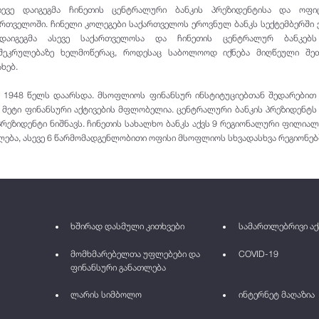
ზევე დაიგეგმა ჩინეთის ცენტრალური ბანკის პრეზიდენტისა და ოფი
ართველოში. ჩინელი კოლეგები საქართველოს ეროვნულ ბანკს სექტემბერში ე
დაიგეგმა ასევე საქართველოსა და ჩინეთის ცენტრალურ ბანკებ
ეკრულებაზე ხელმოწერაც, როდესაც საბოლოოდ იქნება მიღწეული შეთ
ხებ.
ი 1948 წელს დაარსდა. მსოფლიოს ფინანსურ ინსტიტუციებთან შედარებით
 მეტი ფინანსური აქტივების მფლობელია. ცენტრალური ბანკის პრეზიდენტს
რეზიდენტი ნიშნავს. ჩინეთის სახალხო ბანკს აქვს 9 რეგიონალური ფილიალ
ება, ასევე 6 წარმომადგენლობითი ოფისი მსოფლიოს სხვადასხვა რეგიონებ
ხშირად დასმული კითხვები
სამართლებრივი აქ
მომხმარებელთა უფლებები და
COVID-19
ფინანსური განათლება
ლარის სიმბოლო
ინტერნეტ მაღაზია