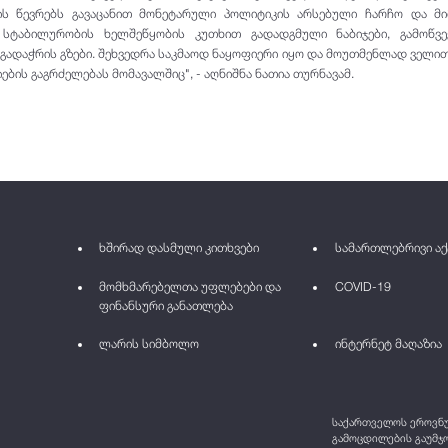
იის წევრებს გავაცანით მონეტარული პოლიტიკის არსებული ჩარჩო და მ
ი სტაბილურობის ხელშეწყობის კუთხით გადადგმული ნაბიჯები, გამოწვე
 გადაჭრის გზები. შეხვედრა საკმაოდ ნაყოფიერი იყო და მოუთმენლად ველით
ების გაგრძელებას მომავალშიც", - აღნიშნა ნათია თურნავამ.
ხშირად დასმული კითხვები
სამართლებრივი აქ
მომხმარებელთა უფლებები და
COVID-19
ფინანსური განათლება
ლარის სიმბოლო
ინტერნეტ მაღაზია
საქართველოს ეროვნულ
გამოცდილების გაუმჯო