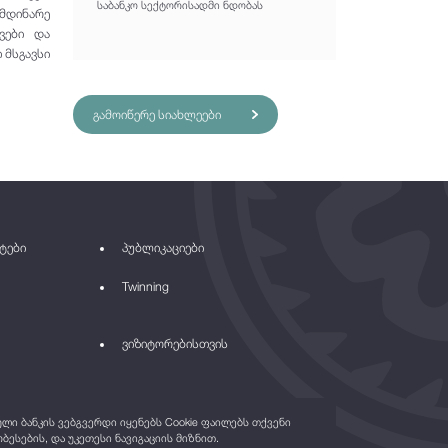
საბანკო სექტორისადმი ნდობას
იმდინარე
ვები და
 მსგავსი
გამოიწერე სიახლეები
ტები
პუბლიკაციები
Twinning
ვიზიტორებისთვის
ი ბანკის ვებგვერდი იყენებს Cookie ფაილებს თქვენი
ბესების, და უკეთესი ნავიგაციის მიზნით.