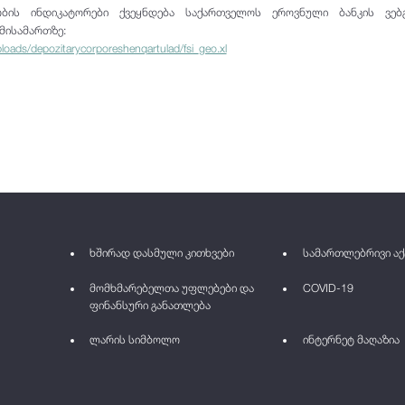
ბის ინდიკატორები ქვეყნდება საქართველოს ეროვნული ბანკის ვებგ
მისამართზე:
oads/depozitarycorporeshenqartulad/fsi_geo.xl
ხშირად დასმული კითხვები
სამართლებრივი აქ
მომხმარებელთა უფლებები და
COVID-19
ფინანსური განათლება
ლარის სიმბოლო
ინტერნეტ მაღაზია