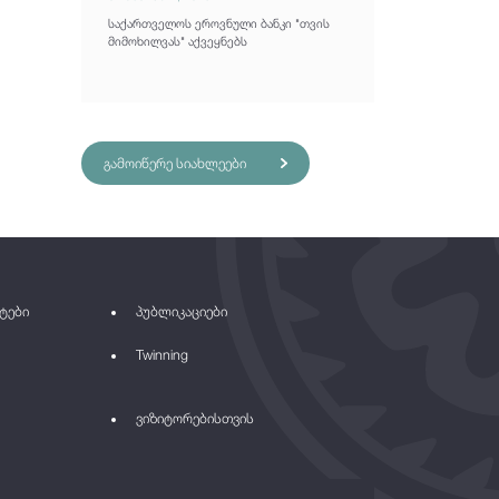
საქართველოს ეროვნული ბანკი "თვის
მიმოხილვას" აქვეყნებს
გამოიწერე სიახლეები
ტები
პუბლიკაციები
Twinning
ვიზიტორებისთვის