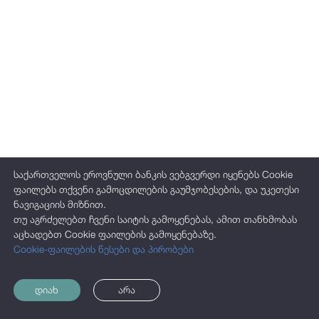
ჯილდოები
საჯარო ინფორმაცია
პერსონალურ მონაცემთა დაცვა
საქართველოს ეროვნული ბანკის ვებგვერდი იყენებს Cookie
ფაილებს თქვენი გამოცდილების გაუმჯობესების, და უკეთესი
ნავიგაციის მიზნით.
თუ აგრძელებთ ჩვენი საიტის გამოყენებას, ამით თანხმობას
აცხადებთ Cookie ფაილების გამოყენებაზე.
Cookie-ფაილების წესები და პირობები
დიახ
არა