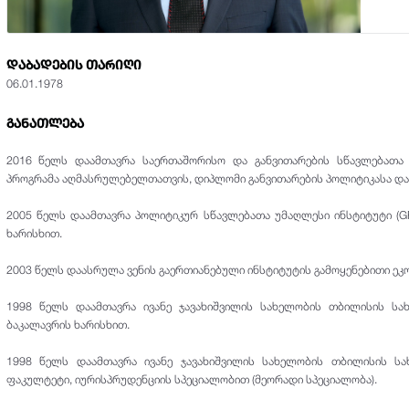
სავალუტო ბაზარი
ორმები
ეტარული პოლიტიკის ძირითადი
დახდო მომსახურების ტარიფები
ალოდნელ საკრედიტო
გამოქვეყნებული ოფიციალური
სახელმწიფო ფასიანი ქაღალდები
ართულებები
კარგებთან დაკავშირებული
დოკუმენტები და კორესპონდენცია
ტის მიმდინარე გაცვლითი კურსები
სადეპოზიტო შემოსავლიანობა
ელმძღვანელო
ტარული პოლიტიკის სტრატეგია
დაბადების თარიღი
ტის გაცვლითი კურსების
აუქციონების მიხედვით
ლუციის მიზნებისთვის კომერციული
06.01.1978
ტარული პოლიტიკის საოპერაციო
კულატორი
ის აქტივებისა და ვალდებულებების
უმენტი
ტივი კალკულატორი
ბულების შეფასების
განათლება
ელმძღვანელო
ლი კალკულატორი
 - ზე გადასვლის გზამკვლევი
2016 წელს დაამთავრა საერთაშორისო და განვითარების სწავლებათა უმ
რიფო ნაკრებების შედარების გვერდი
პროგრამა აღმასრულებელთათვის, დიპლომი განვითარების პოლიტიკასა და 
ტორებთან კომუნიკაციის ჩარჩო
რათე ოპერაციების კალკულატორი
2005 წელს დაამთავრა პოლიტიკურ სწავლებათა უმაღლესი ინსტიტუტი (GRI
ზიტების ეფექტური საპროცენტო
ხარისხით.
კვეთი
ების განმხილველი კომისია
2003 წელს დაასრულა ვენის გაერთიანებული ინსტიტუტის გამოყენებითი ეკო
1998 წელს დაამთავრა ივანე ჯავახიშვილის სახელობის თბილისის სახ
ბაკალავრის ხარისხით.
1998 წელს დაამთავრა ივანე ჯავახიშვილის სახელობის თბილისის სა
ფაკულტეტი, იურისპრუდენციის სპეციალობით (მეორადი სპეციალობა).