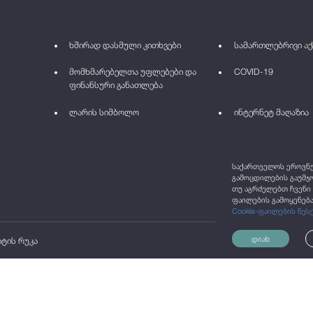
ხშირად დასმული კითხვები
სამართლებრივი აქ
მომხმარებელთა უფლებები და
COVID-19
ფინანსური განათლება
ლარის სიმბოლო
ინტერნეტ მაღაზია
საქართველოს ეროვნულ
გამოცდილების გაუმჯო
თუ აგრძელებთ ჩვენი 
ფაილების გამოყენება
Cookie-ფაილების წეს
დიახ
იტის რუკა