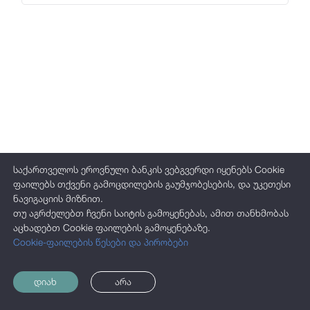
ჯილდოები
საჯარო ინფორმაცია
პერსონალურ მონაცემთა დაცვა
საქართველოს ეროვნული ბანკის ვებგვერდი იყენებს Cookie
ფაილებს თქვენი გამოცდილების გაუმჯობესების, და უკეთესი
ნავიგაციის მიზნით.
თუ აგრძელებთ ჩვენი საიტის გამოყენებას, ამით თანხმობას
აცხადებთ Cookie ფაილების გამოყენებაზე.
Cookie-ფაილების წესები და პირობები
დიახ
არა