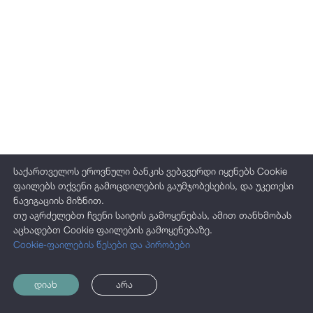
ჯილდოები
საჯარო ინფორმაცია
პერსონალურ მონაცემთა დაცვა
საქართველოს ეროვნული ბანკის ვებგვერდი იყენებს Cookie
ფაილებს თქვენი გამოცდილების გაუმჯობესების, და უკეთესი
ნავიგაციის მიზნით.
თუ აგრძელებთ ჩვენი საიტის გამოყენებას, ამით თანხმობას
აცხადებთ Cookie ფაილების გამოყენებაზე.
Cookie-ფაილების წესები და პირობები
დიახ
არა