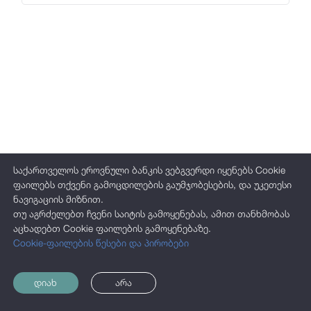
ჯილდოები
საჯარო ინფორმაცია
პერსონალურ მონაცემთა დაცვა
საქართველოს ეროვნული ბანკის ვებგვერდი იყენებს Cookie
ფაილებს თქვენი გამოცდილების გაუმჯობესების, და უკეთესი
ნავიგაციის მიზნით.
თუ აგრძელებთ ჩვენი საიტის გამოყენებას, ამით თანხმობას
აცხადებთ Cookie ფაილების გამოყენებაზე.
Cookie-ფაილების წესები და პირობები
დიახ
არა