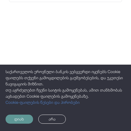
ჯილდოები
საჯარო ინფორმაცია
პერსონალურ მონაცემთა დაცვა
საქართველოს ეროვნული ბანკის ვებგვერდი იყენებს Cookie
ფაილებს თქვენი გამოცდილების გაუმჯობესების, და უკეთესი
ნავიგაციის მიზნით.
თუ აგრძელებთ ჩვენი საიტის გამოყენებას, ამით თანხმობას
აცხადებთ Cookie ფაილების გამოყენებაზე.
Cookie-ფაილების წესები და პირობები
დიახ
არა