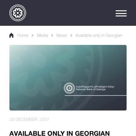
Home
Media
News
Available only in Georgian
28 DECEMBER, 2007
AVAILABLE ONLY IN GEORGIAN