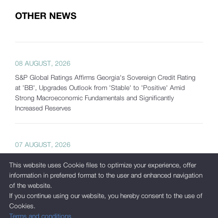
OTHER NEWS
08 AUGUST, 2026
S&P Global Ratings Affirms Georgia's Sovereign Credit Rating
at 'BB', Upgrades Outlook from 'Stable' to 'Positive' Amid
Strong Macroeconomic Fundamentals and Significantly
Increased Reserves
07 AUGUST, 2026
Georgia's Gross International Reserves Exceed USD 7.5 Billion
This website uses Cookie files to optimize your experience, offer
as of July 2026
information in preferred format to the user and enhanced navigation
of the website.
If you continue using our website, you hereby consent to the use of
Cookies.
05 AUGUST, 2026
Terms and conditions