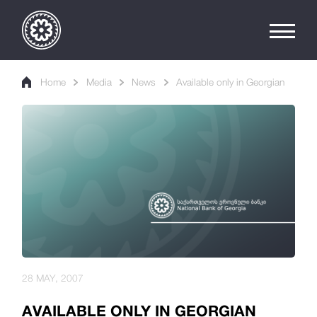
Home
Media
News
Available only in Georgian
28 MAY, 2007
AVAILABLE ONLY IN GEORGIAN