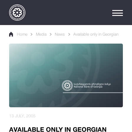
Home
Media
News
Available only in Georgian
13 JULY, 2005
AVAILABLE ONLY IN GEORGIAN