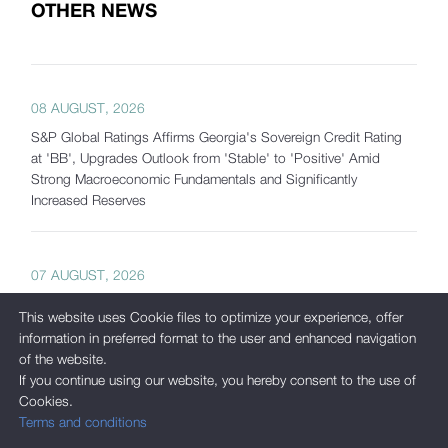
OTHER NEWS
08 AUGUST, 2026
S&P Global Ratings Affirms Georgia's Sovereign Credit Rating
at 'BB', Upgrades Outlook from 'Stable' to 'Positive' Amid
Strong Macroeconomic Fundamentals and Significantly
Increased Reserves
07 AUGUST, 2026
Georgia's Gross International Reserves Exceed USD 7.5 Billion
This website uses Cookie files to optimize your experience, offer
as of July 2026
information in preferred format to the user and enhanced navigation
of the website.
If you continue using our website, you hereby consent to the use of
Cookies.
05 AUGUST, 2026
Terms and conditions
International Corporate Bond Statistics Added to the National