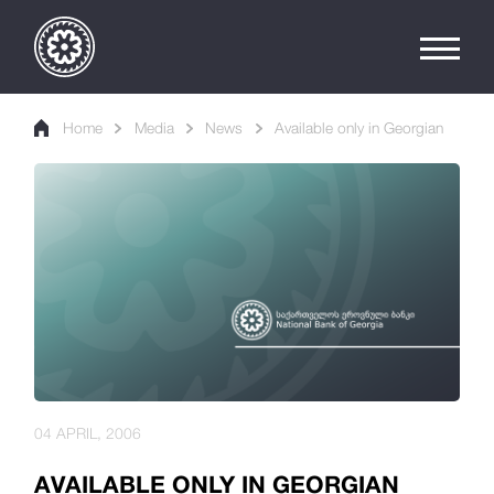
Home
Media
News
Available only in Georgian
04 APRIL, 2006
AVAILABLE ONLY IN GEORGIAN